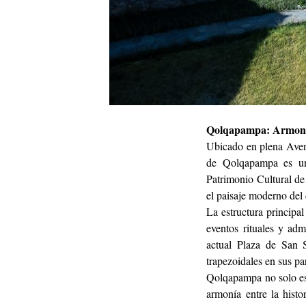
Qolqapampa: Armonía
Ubicado en plena Aven
de Qolqapampa es un 
Patrimonio Cultural de 
el paisaje moderno del d
La estructura principa
eventos rituales y adm
actual Plaza de San S
trapezoidales en sus par
Qolqapampa no solo es 
armonía entre la hist