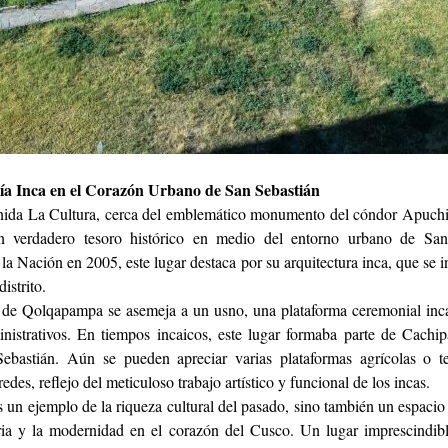
 Inca en el Corazón Urbano de San Sebastián
ida La Cultura, cerca del emblemático monumento del cóndor Apuchin,
verdadero tesoro histórico en medio del entorno urbano de San
la Nación en 2005, este lugar destaca por su arquitectura inca, que se 
istrito.
l de Qolqapampa se asemeja a un usno, una plataforma ceremonial inca
inistrativos. En tiempos incaicos, este lugar formaba parte de Cach
ebastián. Aún se pueden apreciar varias plataformas agrícolas o t
edes, reflejo del meticuloso trabajo artístico y funcional de los incas.
un ejemplo de la riqueza cultural del pasado, sino también un espacio q
oria y la modernidad en el corazón del Cusco. Un lugar imprescindib